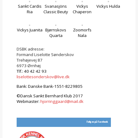
Sankt Cardis
Svanasjöns
Vickys
Vickys Hulda
Ria
Classic Beuty
Chaperon
Vickys Juanita
Bjørnskovs
Zoomorfs
Quarta
Nala
DSBK adresse:
Formand Liselotte Sønderskov
Trehøjevej 87
6973 Ørnhøj
Tlf.: 40 42 42 93
liselottesonderskov@live.dk
Bank: Danske Bank-1551-8229805
©Dansk Sankt Bernhard Klub 2017
Webmaster:
hjorringgaard@mail.dk
Følg os på Facebook