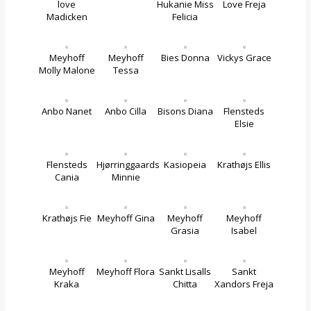
love
Hukanie Miss
Love Freja
Madicken
Felicia
Meyhoff
Meyhoff
Bies Donna
Vickys Grace
Molly Malone
Tessa
Anbo Nanet
Anbo Cilla
Bisons Diana
Flensteds
Elsie
Flensteds
Hjørringgaards
Kasiopeia
Krathøjs Ellis
Cania
Minnie
Krathøjs Fie
Meyhoff Gina
Meyhoff
Meyhoff
Grasia
Isabel
Meyhoff
Meyhoff Flora
Sankt Lisalls
Sankt
Kraka
Chitta
Xandors Freja