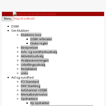
Specialklub under DKK
Dansk Sankt Bernhard Klub
Hop til indhold
Menu
DSBK
Om Klubben
Klubbens love
DSBK referater
Etiske regler
Bestyrelsen
Avls- og sundhedsudvalg
Aktivitetsudvalg
Hvalpeanvisningen
Udstillingsudvalg
Redaktører
Links
Avl og sundhed
FCI Standard
DKK Stambog
Avlshanner i DSBK
Mentalbeskrivelse
Opdrættere
Ny opdrætter